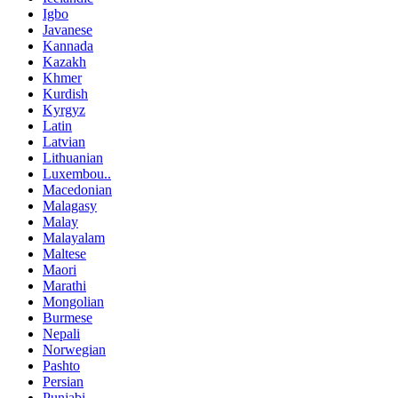
Igbo
Javanese
Kannada
Kazakh
Khmer
Kurdish
Kyrgyz
Latin
Latvian
Lithuanian
Luxembou..
Macedonian
Malagasy
Malay
Malayalam
Maltese
Maori
Marathi
Mongolian
Burmese
Nepali
Norwegian
Pashto
Persian
Punjabi