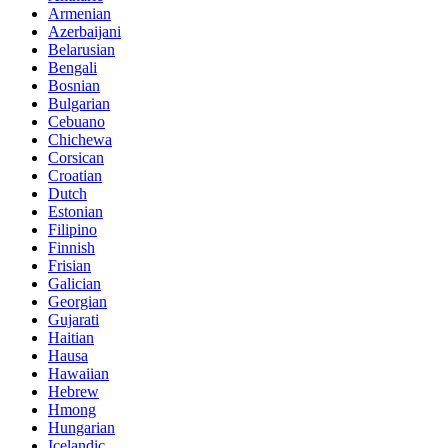
Armenian
Azerbaijani
Belarusian
Bengali
Bosnian
Bulgarian
Cebuano
Chichewa
Corsican
Croatian
Dutch
Estonian
Filipino
Finnish
Frisian
Galician
Georgian
Gujarati
Haitian
Hausa
Hawaiian
Hebrew
Hmong
Hungarian
Icelandic