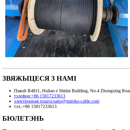
ЗВЯЖЫЦЕСЯ З НАМІ
Пакой B4811, Hulian e Shidai Building, No.4 Zhongxing Road,
тэлефон:
+86 15817233613
электронная пошта:
sales@mireko-cable.com
тэл.:
+86 15817233613
БЮЛЕТЭНЬ