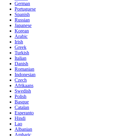
German
Portuguese
Spanish
Russian
Japanese
Korean
Arabic
Irish
Greek
Turkish
Italian
Danish
Romanian
Indonesian
Czech
Afrikaans
Swedish
Polish
Basque
Catalan
Esperanto
Hindi
Lao
Albanian
Amharic