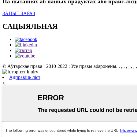
Па пытаннях аб нашых прадуктах або прайс-лісце,
ЗАПЫТ ЗАРАЗ
САЦЫЯЛЬНАЯ
© Аўтарскае права - 2010-2022 : Усе правы абаронены.
, , , , , , , ,
Адправіць ліст
x