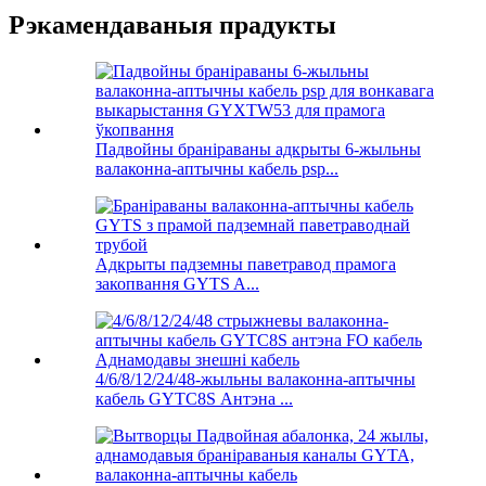
Рэкамендаваныя прадукты
Падвойны браніраваны адкрыты 6-жыльны
валаконна-аптычны кабель psp...
Адкрыты падземны паветравод прамога
закопвання GYTS A...
4/6/8/12/24/48-жыльны валаконна-аптычны
кабель GYTC8S Антэна ...