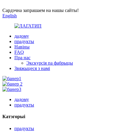
Сардэчна запрашаем на нашы сайты!
English
дадому
прадукты
Навіны
FAQ
Пра нас
Экскурсія па фабрыцы
Звяжыцеся з намі
дадому
прадукты
Катэгорыі
прадукты