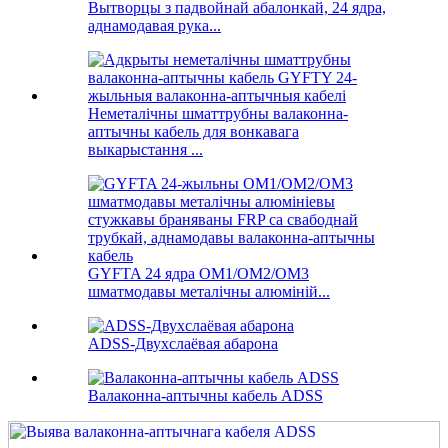
Вытворцы з падвойнай абалонкай, 24 ядра,
аднамодавая рука...
Неметалічны шматтрубны валаконна-
аптычны кабель для вонкавага
выкарыстання ...
GYFTA 24 ядра OM1/OM2/OM3
шматмодавы металічны алюміній...
ADSS-Двухслаёвая абарона
Валаконна-аптычны кабель ADSS