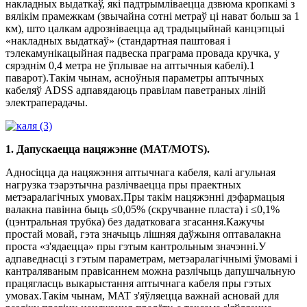
накладных выдаткаў, які падтрымліваецца дзвюма кропкамі з
вялікім прамежкам (звычайна сотні метраў ці нават больш за 1
км), што цалкам адрозніваецца ад традыцыйнай канцэпцыі
«накладных выдаткаў» (стандартная паштовая і
тэлекамунікацыйная падвеска праграма провада кручка, у
сярэднім 0,4 метра не ўплывае на аптычныя кабелі).1
паварот).Такім чынам, асноўныя параметры аптычных
кабеляў ADSS адпавядаюць правілам паветраных ліній
электраперадачы.
1. Дапускаецца нацяжэнне (MAT/MOTS).
Адносіцца да нацяжэння аптычнага кабеля, калі агульная
нагрузка тэарэтычна разлічваецца пры праектных
метэаралагічных умовах.Пры такім нацяжэнні дэфармацыя
валакна павінна быць ≤0,05% (скручванне пласта) і ≤0,1%
(цэнтральная трубка) без дадатковага згасання.Кажучы
простай мовай, гэта значыць лішняя даўжыня оптавалакна
проста «з'ядаецца» пры гэтым кантрольным значэнні.У
адпаведнасці з гэтым параметрам, метэаралагічнымі ўмовамі і
кантраляваным правісаннем можна разлічыць дапушчальную
працягласць выкарыстання аптычнага кабеля пры гэтых
умовах.Такім чынам, MAT з'яўляецца важнай асновай для