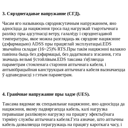
3. Сярэднегадавае напружанне (СГД).
Часам яго называюць сярэднясутачным напружаннем, яно
адносіцца да нацяжэння троса пад нагрузкай тэарэтычнага
разліку пры адсутнасці ветру, галалёду і сярэднегадавой
тэмпературы, якое можна разглядаць як сярэдняе нацяжэнне
(дэфармацыю) ADSS пры працяглай эксплуатацыі.EDS
звычайна складае (16~25)% RTS.Пры такім нацяжэнні валакно
павінна быць без дэфармацыі, без дадатковага згасання, гэта
значыць вельмі ўстойлівым.EDS таксама з'яўляецца
параметрам стомленага старэння аптычнага кабеля, і
антывібрацыйная канструкцыя аптычнага кабеля вызначаецца
ў адпаведнасці з гэтым параметрам.
4. Гранічнае напружанне пры хадзе (UES).
Таксама вядомае як спецыяльнае нацяжэнне, яно адносіцца да
нацяжэння, якому падвяргаецца кабель, калі нагрузка
перавышае разліковую нагрузку на працягу эфектыўнага
тэрміну службы аптычнага кабеля.Гэта азначае, што аптычны
кабель дазваляецца перагружаць на працягу кароткага часу, і