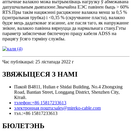
аптычнае валакно можа вытрымліваць нагрузку ў абмежавана
дапушчальным дыяпазоне.Звычайна ЕЭС павінен быць > 60%
RTS.Пры такім нацяжэнні расцяжэнне валакна менш за 0,5 %
(цэнтральная трубка) і <0,35 % (скручванне пласта), валакно
будзе мець дадатковае згасанне, але пасля таго, як напружанне
знікне, валакно павінна вярнуцца да нармальнага стану.Гэты
параметр забяспечвае бяспечную працу кабеля ADSS на
працягу ўсяго тэрміну службы.
Час публікацыі: 25 лістапада 2022 г
ЗВЯЖЫЦЕСЯ З НАМІ
Пакой B4811, Hulian e Shidai Building, No.4 Zhongxing
Road, Bantian Street, Longgang District, Shenzhen City,
Кітай.
тэлефон:
+86 15817233613
электронная пошта:
sales@mireko-cable.com
тэл.:
+86 15817233613
БЮЛЕТЭНЬ