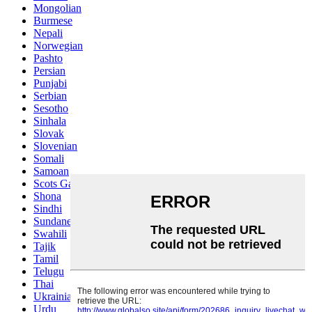
Mongolian
Burmese
Nepali
Norwegian
Pashto
Persian
Punjabi
Serbian
Sesotho
Sinhala
Slovak
Slovenian
Somali
Samoan
Scots Gaelic
Shona
Sindhi
Sundanese
Swahili
Tajik
Tamil
Telugu
Thai
Ukrainian
Urdu