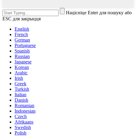
Націсніце Enter для пошуку або
ESC для закрыцця
English
French
German
Portuguese
Spanish
Russian
Japanese
Korean
Arabic
Irish
Greek
Turkish
Italian
Danish
Romanian
Indonesian
Czech
Afrikaans
Swedish
Polish