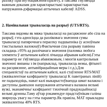
разліку прагіну-нацяжэння-пралёту, а таксама з'яўляецца
важным доказам для характарыстыкі характарыстык
напружання-дэфармацыі аптычных кабеляў ADSS.
2. Намінальная трываласць на разрыў (UTS/RTS).
Таксама вядомы як мяжа трываласці на расцяжэнне або сіла на
разрыў, гэта адносіцца да разліковага значэння сумы
трываласці папярочнага перасеку падшыпніка (у асноўным
тэкстыльных валокнаў).Фактычная сіла разрыву павінна
складаць ≥95% ад разлічанага значэння (паломка любога
элемента ў аптычным кабелі лічыцца абрывам кабеля).Гэты
параметр не з'яўляецца абавязковым, і многія кантрольныя
значэнні звязаны з ім (напрыклад, трываласць вежы, фітынгі
на расцяжэнне, антывібрацыйныя меры і г.д.).Для
спецыялістаў па аптычным кабелі, калі стаўленне RTS/MAT
(эквівалентнае каэфіцыенту трываласці K паветраных ліній)
не падыходзіць, нават калі выкарыстоўваецца шмат валакна і
даступны дыяпазон напружання аптычнага валакна вельмі
вузкі, эканамічны/ каэфіцыент тэхнічнай прадукцыйнасці
вельмі дрэнны.Таму аўтар рэкамендуе прадстаўнікам галіны
звярнуць увагу на гэты параметр.Як правіла, MAT прыкладна
эквівалентны 40% RTS.