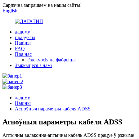
Сардэчна запрашаем на нашы сайты!
English
дадому
прадукты
Навіны
FAQ
Пра нас
Экскурсія па фабрыцы
Звяжыцеся з намі
дадому
Навіны
Асноўныя параметры кабеля ADSS
Асноўныя параметры кабеля ADSS
Аптычны валаконна-аптычны кабель ADSS працуе ў рэжыме